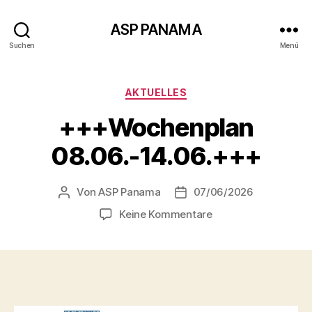
ASP PANAMA
Suchen
Menü
Kategorien
AKTUELLES
+++Wochenplan
08.06.-14.06.+++
Von
ASP Panama
07/06/2026
Beitragsautor
Beitragsdatum
zu
Keine Kommentare
+++Wochenplan
08.06.-14.06.+++