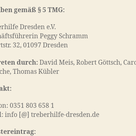
ben gemäß § 5 TMG:
rhilfe Dresden e.V.
häftsführerin Peggy Schramm
tstr. 32, 01097 Dresde
n
reten durch:
David Meis, Robert Göttsch, Car
sche, Thomas Kübler
akt:
on: 0351 803 658 1
: info [@] treberhilfe-dresden.de
tereintrag: