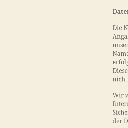
Date
Die N
Anga
unser
Name,
erfol
Dies
nicht
Wir w
Inter
Siche
der D