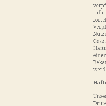
verpf
Info
forsc
Verpf
Nutz
Geset
Haftu
einer
Beka
werde
Haft
Unser
Dritt