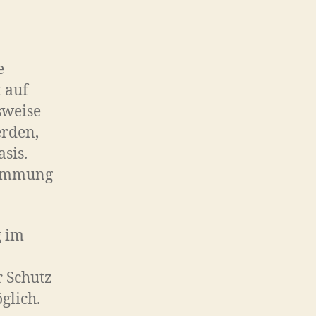
e
 auf
sweise
erden,
asis.
timmung
g im
r Schutz
glich.