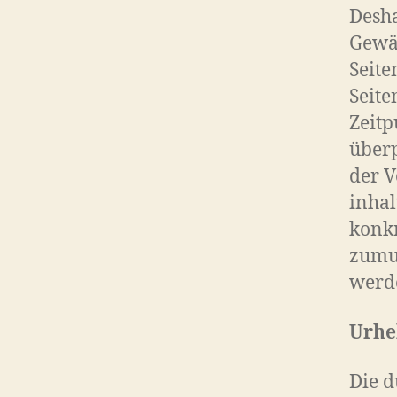
Desha
Gewäh
Seite
Seite
Zeitp
überp
der V
inhal
konkr
zumu
werde
Urhe
Die d