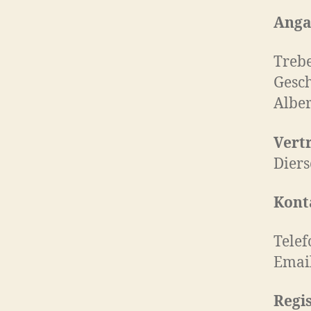
Anga
Trebe
Gesc
Alber
Vert
Dier
Kont
Telef
Email
Regis