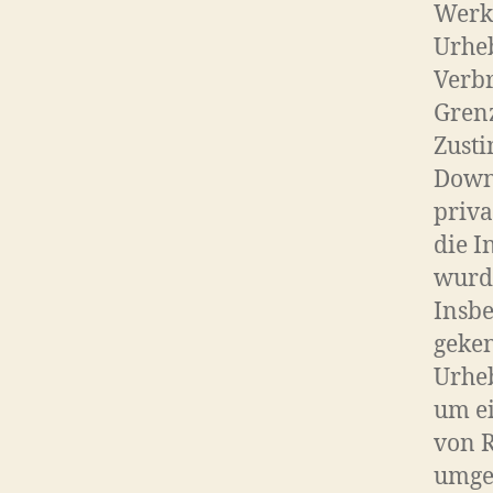
Werke
Urheb
Verbr
Grenz
Zusti
Downl
priva
die I
wurde
Insbe
geken
Urhe
um e
von R
umge