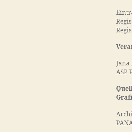
Eintr
Regis
Regi
Veran
Jana 
ASP P
Quel
Graf
Archi
PAN