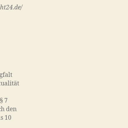
ht24.de/
gfalt
tualität
§ 7
ch den
s 10