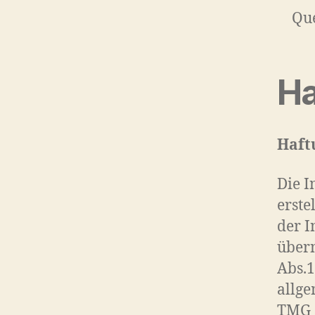
Que
Ha
Haft
Die I
erste
der I
übern
Abs.1
allge
TMG s