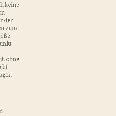
ch keine
en
er der
den zum
töße
punkt
och ohne
cht
ungen
nd