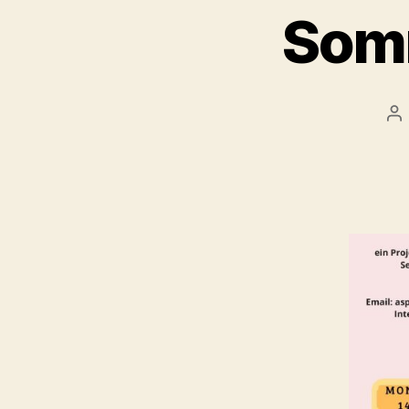
Somm
Be