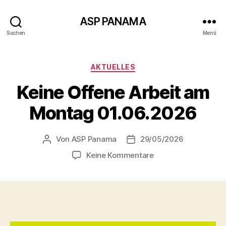
ASP PANAMA
Suchen
Menü
Kategorien
AKTUELLES
Keine Offene Arbeit am
Montag 01.06.2026
Von
ASP Panama
29/05/2026
Beitragsautor
Beitragsdatum
zu
Keine Kommentare
Keine
Offene
Arbeit
am
Montag
01.06.2026