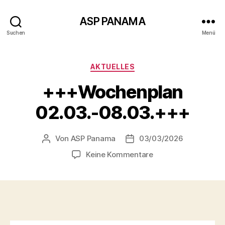
ASP PANAMA
Suchen
Menü
Kategorien
AKTUELLES
+++Wochenplan
02.03.-08.03.+++
Von
ASP Panama
03/03/2026
Beitragsautor
Beitragsdatum
zu
Keine Kommentare
+++Wochenplan
02.03.-08.03.+++