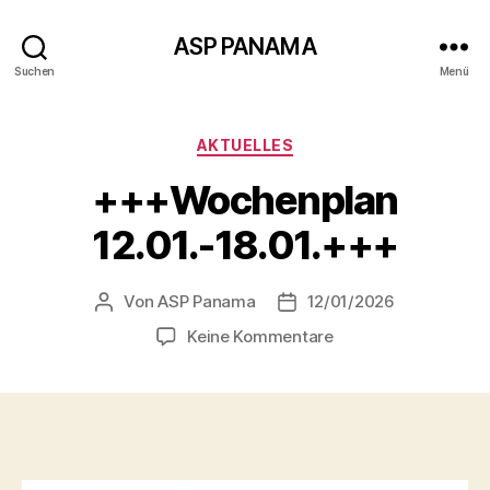
ASP PANAMA
Suchen
Menü
Kategorien
AKTUELLES
+++Wochenplan
12.01.-18.01.+++
Von
ASP Panama
12/01/2026
Beitragsautor
Beitragsdatum
zu
Keine Kommentare
+++Wochenplan
12.01.-18.01.+++